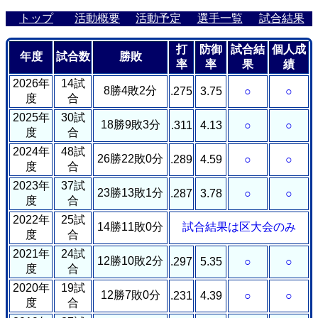
トップ
活動概要
活動予定
選手一覧
試合結果
打
防御
試合結
個人成
年度
試合数
勝敗
率
率
果
績
2026年
14試
8勝4敗2分
.275
3.75
○
○
度
合
2025年
30試
18勝9敗3分
.311
4.13
○
○
度
合
2024年
48試
26勝22敗0分
.289
4.59
○
○
度
合
2023年
37試
23勝13敗1分
.287
3.78
○
○
度
合
2022年
25試
14勝11敗0分
試合結果は区大会のみ
度
合
2021年
24試
12勝10敗2分
.297
5.35
○
○
度
合
2020年
19試
12勝7敗0分
.231
4.39
○
○
度
合